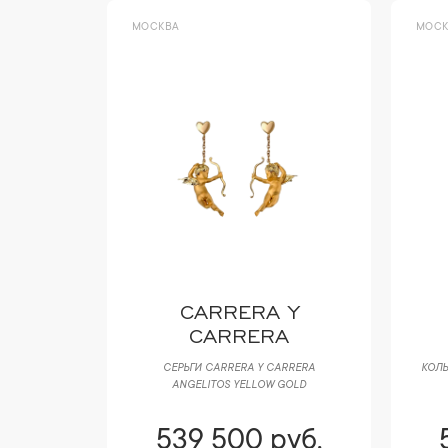
МОСКВА
МОСК
CARRERA Y
CARRERA
EVERSIBLE
СЕРЬГИ CARRERA Y CARRERA
КОЛЬ
 ONYX 3
ANGELITOS YELLOW GOLD
уб.
539 500 руб.