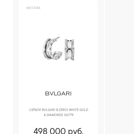
МОСКВА
МОСКВА
BVLGARI
B
СЕРЬГИ BVLGARI B.ZERO1 WHITE GOLD
ПОДВЕСКА B
& DIAMONDS 361779
WHITE GO
498 000 руб.
531