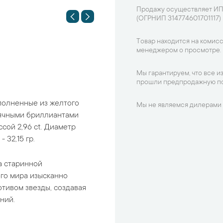
Продажу осуществляет ИП
(ОГРНИП 314774601701117)
Товар находится на комисс
менеджером о просмотре.
Мы гарантируем, что все и
прошли предпродажную по
ыполненные из желтого
Мы не являемся дилерами 
ьячными бриллиантами
сой 2,96 ct. Диаметр
 32,15 гр.
 ​​старинной
ого мира изысканно
тивом звезды, создавая
ний.