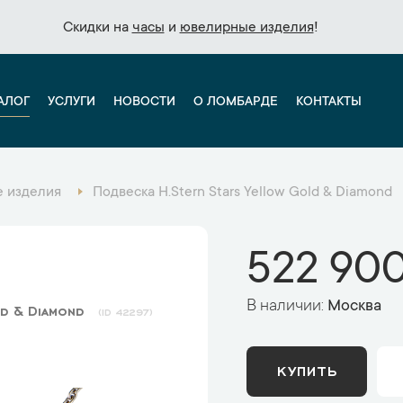
Скидки на
Скидки на
часы
часы
и
и
ювелирные изделия
ювелирные изделия
!
!
АЛОГ
УСЛУГИ
НОВОСТИ
О ЛОМБАРДЕ
КОНТАКТЫ
 изделия
Подвеска H.Stern Stars Yellow Gold & Diamond
522 900
В наличии:
Москва
ld & Diamond
42297
КУПИТЬ