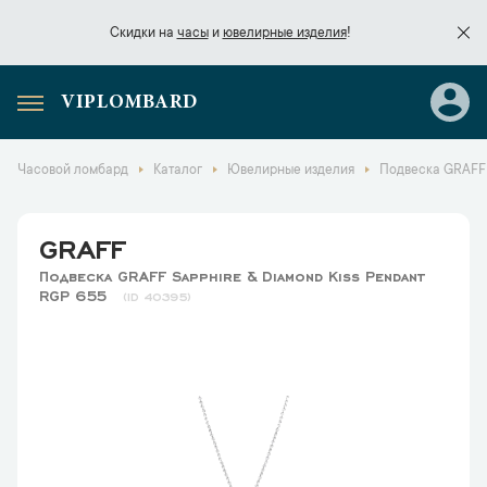
Скидки на
часы
и
ювелирные изделия
!
VIPLOMBARD
Скидки на
часы
и
ювелирные изделия
!
Часовой ломбард
Каталог
Ювелирные изделия
Подвеска GRAFF 
GRAFF
Подвеска GRAFF Sapphire & Diamond Kiss Pendant
RGP 655
40395