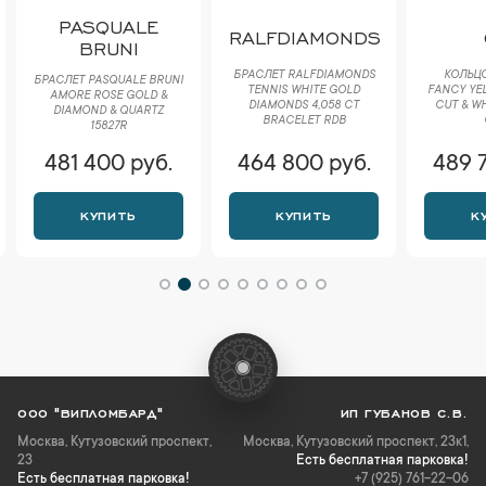
PASQUALE
RALFDIAMONDS
BRUNI
БРАСЛЕТ RALFDIAMONDS
КОЛЬЦО
БРАСЛЕТ PASQUALE BRUNI
TENNIS WHITE GOLD
FANCY YE
AMORE ROSE GOLD &
DIAMONDS 4,058 CT
CUT & W
DIAMOND & QUARTZ
BRACELET RDB
15827R
481 400 руб.
464 800 руб.
489 
КУПИТЬ
КУПИТЬ
К
ООО "ВИПЛОМБАРД"
ИП ГУБАНОВ С.В.
Москва
,
Кутузовский проспект,
Москва, Кутузовский проспект, 23к1,
23
Есть бесплатная парковка!
Есть бесплатная парковка!
+7 (925) 761-22-06