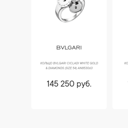
O
BVLGARI
TOO CROSS
КОЛЬЦО BVLGARI CICLADI WHITE GOLD
КО
& DIAMONDS (SIZE 54) AN853063
уб.
145 250 руб.