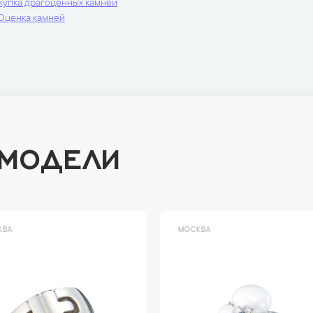
купка драгоценных камней
Оценка камней
 МОДЕЛИ
ВА
МОСКВА