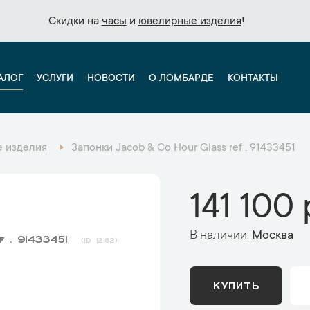
Скидки на
Скидки на
часы
часы
и
и
ювелирные изделия
ювелирные изделия
!
!
АЛОГ
УСЛУГИ
НОВОСТИ
О ЛОМБАРДЕ
КОНТАКТЫ
 изделия
Запонки Jacob & Co Hour Glass ref . 91433451
141 100 
В наличии:
Москва
f . 91433451
12182
КУПИТЬ