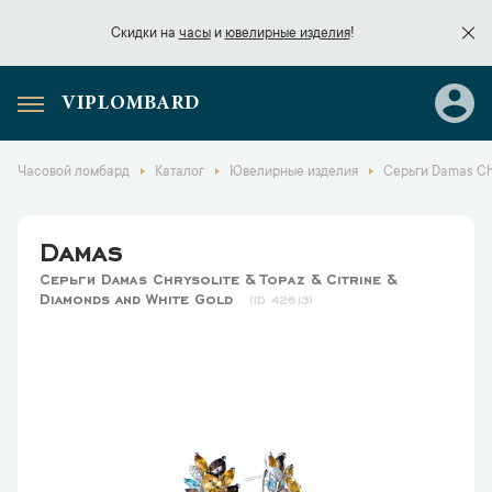
Скидки на
часы
и
ювелирные изделия
!
VIPLOMBARD
Скидки на
часы
и
ювелирные изделия
!
Часовой ломбард
Каталог
Ювелирные изделия
Серьги Damas Сhr
Damas
Серьги Damas Сhrysolite & Topaz & Citrine &
Diamonds and White Gold
42613