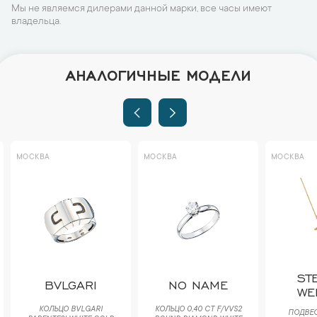
Мы не являемся дилерами данной марки, все часы имеют
владельца.
АНАЛОГИЧНЫЕ МОДЕЛИ
МОСКВА
МОСКВА
МОСКВА
ST
BVLGARI
NO NAME
WE
КОЛЬЦО BVLGARI
КОЛЬЦО 0,40 CT F/VVS2
ПОДВЕС