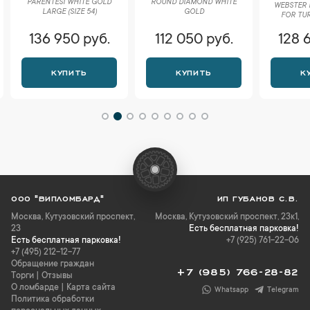
PARENTESI WHITE GOLD
ROUND DIAMOND WHITE
WEBSTER F
LARGE (SIZE 54)
GOLD
FOR TUR
136 950 руб.
112 050 руб.
128 
КУПИТЬ
КУПИТЬ
К
ООО "ВИПЛОМБАРД"
ИП ГУБАНОВ С.В.
Москва
,
Кутузовский проспект,
Москва, Кутузовский проспект, 23к1,
23
Есть бесплатная парковка!
Есть бесплатная парковка!
+7 (925) 761-22-06
+7 (495) 212-12-77
Обращение граждан
+7 (985) 766-28-82
Торги
|
Отзывы
О ломбарде
|
Карта сайта
Whatsapp
Telegram
Политика обработки