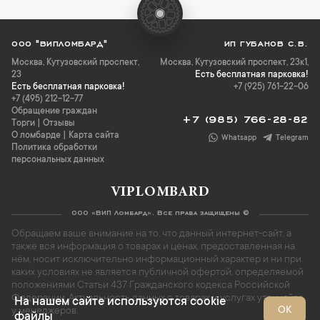
ООО "ВИПЛОМБАРД"
ИП ГУБАНОВ С.В.
Москва
,
Кутузовский проспект,
Москва, Кутузовский проспект, 23к1,
23
Есть бесплатная парковка!
Есть бесплатная парковка!
+7 (925) 761-22-06
+7 (495) 212-12-77
Обращение граждан
+7 (985) 766-28-82
Торги
|
Отзывы
О ломбарде
|
Карта сайта
Whatsapp
Telegram
Политика обработки
персональных данных
VIPLOMBARD
ООО «ВИП Ломбард». Все права защищены ©
Обращаем ваше внимание на то, что данный интернет-сайт, а
также вся информация о товарах и ценах, предоставленная на
нём, носит исключительно информационный характер и ни при
каких условиях не является публичной офертой, определяемой
положениями Статьи 437 Гражданского кодекса Российской
Федерации. Актуальность данных о товарах и услугах уточняйте
На нашем сайте используются cookie
ОК
у менеджеров.
файлы