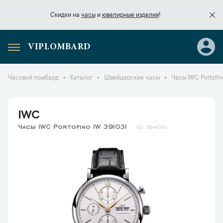
Скидки на
часы
и
ювелирные изделия
!
VIPLOMBARD
Скидки на
часы
и
ювелирные изделия
!
Часовой ломбард
Каталог
Швейцарские часы
Часы IWC Portofin
IWC
Часы IWC Portofino IW 391031
39409