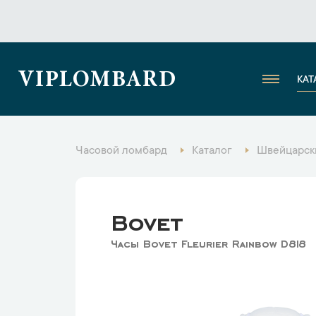
VIPLOMBARD
КАТ
Часовой ломбард
Каталог
Швейцарск
Bovet
Часы Bovet Fleurier Rainbow D818