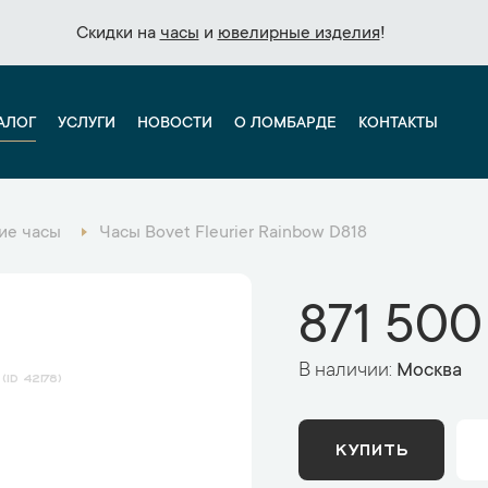
Скидки на
Скидки на
часы
часы
и
и
ювелирные изделия
ювелирные изделия
!
!
АЛОГ
УСЛУГИ
НОВОСТИ
О ЛОМБАРДЕ
КОНТАКТЫ
ие часы
Часы Bovet Fleurier Rainbow D818
871 500
В наличии:
Москва
42178
КУПИТЬ