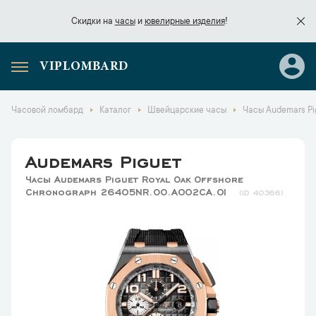
Скидки на
часы
и
ювелирные изделия
!
VIPLOMBARD
Скидки на
часы
и
ювелирные изделия
!
Часовой ломбард
Каталог
Швейцарские часы
Часы Audemars Pi
Audemars Piguet
Часы Audemars Piguet Royal Oak Offshore
Chronograph 26405NR.OO.A002CA.01
40366