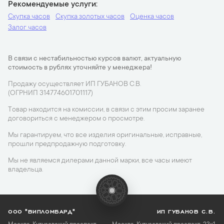
Рекомендуемые услуги
Скупка часов
Скупка золотых часов
Оценка часов
Залог часов
В связи с нестабильностью курсов валют, актуальную
стоимость в рублях уточняйте у менеджера!
Продажу осуществляет ИП ГУБАНОВ С.В.
(ОГРНИП 314774601701117)
Товар находится на комиссии, в связи с этим просим заранее
договориться с менеджером о просмотре.
Мы гарантируем, что все изделия оригинальные, исправные,
прошли предпродажную подготовку.
Мы не являемся дилерами данной марки, все часы имеют
владельца.
ООО "ВИПЛОМБАРД"
ИП ГУБАНОВ С.В.