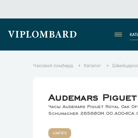
VIPLOMBARD
КАТ
Часовой ломбард
Каталог
Швейцарск
Audemars Piguet
Часы Audemars Piguet Royal Oak Of
Schumacher 26568OM.OO.A004CA.
LIMITED