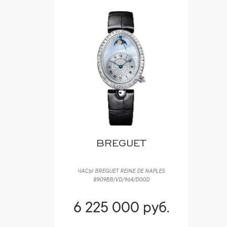
BREGUET
ЧАСЫ BREGUET REINE DE NAPLES
8909BB/VD/964/D00D
6 225 000 руб.