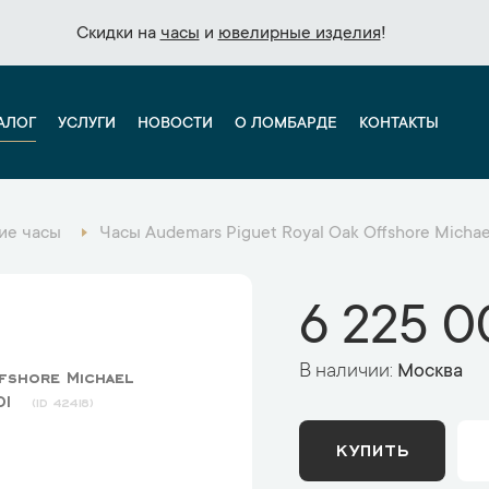
Скидки на
Скидки на
часы
часы
и
и
ювелирные изделия
ювелирные изделия
!
!
АЛОГ
УСЛУГИ
НОВОСТИ
О ЛОМБАРДЕ
КОНТАКТЫ
ие часы
Часы Audemars Piguet Royal Oak Offshore Mich
6 225 0
В наличии:
Москва
fshore Michael
01
42418
КУПИТЬ