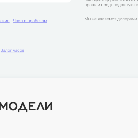
прошли предпродажную по
Мы не являемся дилерами 
жские
Часы с пробегом
Залог часов
 МОДЕЛИ