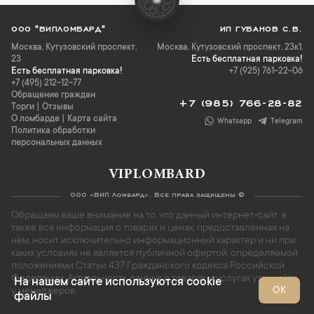
ООО "ВИПЛОМБАРД"
ИП ГУБАНОВ С.В.
Москва
,
Кутузовский проспект,
Москва, Кутузовский проспект, 23к1,
23
Есть бесплатная парковка!
Есть бесплатная парковка!
+7 (925) 761-22-06
+7 (495) 212-12-77
Обращение граждан
+7 (985) 766-28-82
Торги
|
Отзывы
О ломбарде
|
Карта сайта
Whatsapp
Telegram
Политика обработки
персональных данных
VIPLOMBARD
ООО «ВИП Ломбард». Все права защищены ©
Обращаем ваше внимание на то, что данный интернет-сайт, а
также вся информация о товарах и ценах, предоставленная на
нём, носит исключительно информационный характер и ни при
каких условиях не является публичной офертой, определяемой
положениями Статьи 437 Гражданского кодекса Российской
Федерации. Актуальность данных о товарах и услугах уточняйте
На нашем сайте используются cookie
ОК
у менеджеров.
файлы