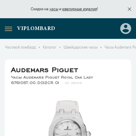
Скидки на
часы
и
ювелирные изделия
!
VIPLOMBARD
Скидки на
часы
и
ювелирные изделия
!
Часовой ломбард
Каталог
Швейцарские часы
Часы Audemars Pi
Audemars Piguet
Часы Audemars Piguet Royal Oak Lady
67610ST.OO.D012CR.01
39154