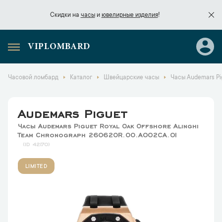
Скидки на
часы
и
ювелирные изделия
!
VIPLOMBARD
Скидки на
часы
и
ювелирные изделия
!
Часовой ломбард
Каталог
Швейцарские часы
Часы Audemars Pi
Audemars Piguet
Часы Audemars Piguet Royal Oak Offshore Alinghi
Team Chronograph 26062OR.OO.A002CA.01
42170
LIMITED