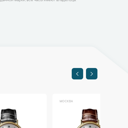
данной марки, все часы имеют владельца.
МОСКВА
МОСКВА