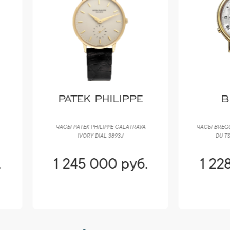
PATEK PHILIPPE
BREGUET
СЫ PATEK PHILIPPE CALATRAVA
ЧАСЫ BREGUET CLASSIQUE LE REVE
IVORY DIAL 3893J
DU TSAR 5707BA/12/9V6
 245 000 руб.
1 228 400 руб