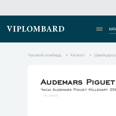
VIPLOMBARD
КАТ
Часовой ломбард
Каталог
Швейцарск
Audemars Piguet
Часы Audemars Piguet Millenary 2
42815