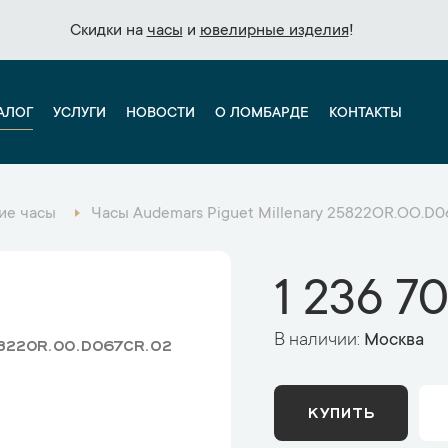
Скидки на
Скидки на
часы
часы
и
и
ювелирные изделия
ювелирные изделия
!
!
АЛОГ
УСЛУГИ
НОВОСТИ
О ЛОМБАРДЕ
КОНТАКТЫ
ие часы
Часы Audemars Piguet Millenary 25822OR.OO.D
1 236 7
В наличии:
Москва
5822OR.OO.D067CR.02
КУПИТЬ