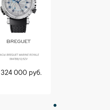
BREGUET
АСЫ BREGUET MARINE ROYALE
5847BB/12/5ZV
 324 000 руб.