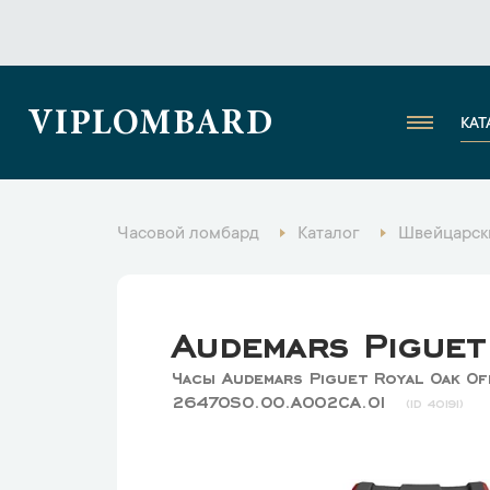
VIPLOMBARD
КАТ
Часовой ломбард
Каталог
Швейцарск
Audemars Piguet
Часы Audemars Piguet Royal Oak O
26470SO.OO.A002CA.01
40191