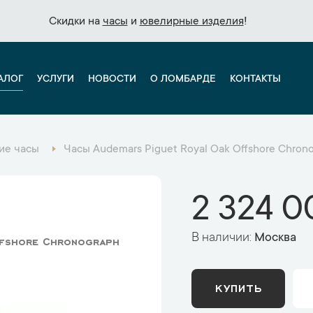
Скидки на
Скидки на
часы
часы
и
и
ювелирные изделия
ювелирные изделия
!
!
АЛОГ
УСЛУГИ
НОВОСТИ
О ЛОМБАРДЕ
КОНТАКТЫ
ие часы
Часы Audemars Piguet Royal Oak Offshore Chro
2 324 0
В наличии:
Москва
ffshore Chronograph
КУПИТЬ