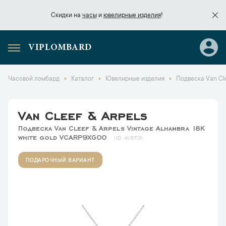
Скидки на
часы
и
ювелирные изделия
!
VIPLOMBARD
Скидки на
часы
и
ювелирные изделия
!
Часовой ломбард
Каталог
Ювелирные изделия
Подвеска Van Cle
Van Cleef & Arpels
Подвеска Van Cleef & Arpels Vintage Alhambra 18K
white gold VCARP9XG00
41573
ПОДАРОЧНЫЙ ВАРИАНТ