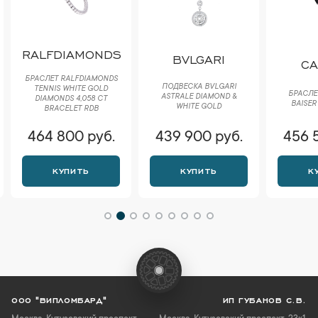
RALFDIAMONDS
BVLGARI
CA
БРАСЛЕТ RALFDIAMONDS
ПОДВЕСКА BVLGARI
TENNIS WHITE GOLD
БРАСЛЕТ
ASTRALE DIAMOND &
DIAMONDS 4,058 CT
BAISER
WHITE GOLD
BRACELET RDB
464 800 руб.
439 900 руб.
456 
КУПИТЬ
КУПИТЬ
К
ООО "ВИПЛОМБАРД"
ИП ГУБАНОВ С.В.