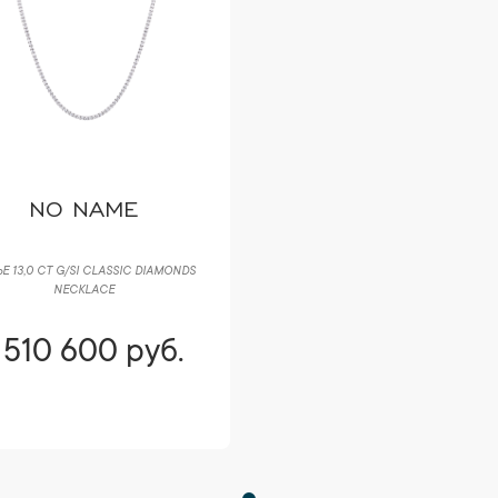
NO NAME
Е 13,0 CT G/SI CLASSIC DIAMONDS
NECKLACE
 510 600 руб.