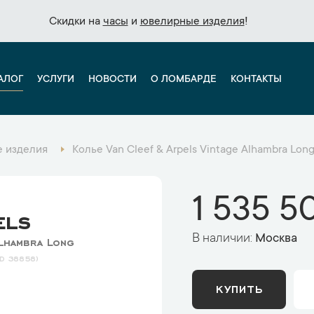
Скидки на
Скидки на
часы
часы
и
и
ювелирные изделия
ювелирные изделия
!
!
АЛОГ
УСЛУГИ
НОВОСТИ
О ЛОМБАРДЕ
КОНТАКТЫ
 изделия
Колье Van Cleef & Arpels Vintage Alhambra Lo
1 535 5
els
В наличии:
Москва
Alhambra Long
38858
КУПИТЬ