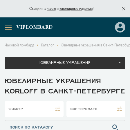
Скидки на
часы
и
ювелирные изделия
!
VIPLOMBARD
Скидки на
часы
и
ювелирные изделия
!
Часовой ломбард
Каталог
Ювелирные украшения в Санкт-Петербур
ЮВЕЛИРНЫЕ УКРАШЕНИЯ
ЮВЕЛИРНЫЕ УКРАШЕНИЯ
KORLOFF В САНКТ-ПЕТЕРБУРГЕ
ФИЛЬТР
СОРТИРОВАТЬ