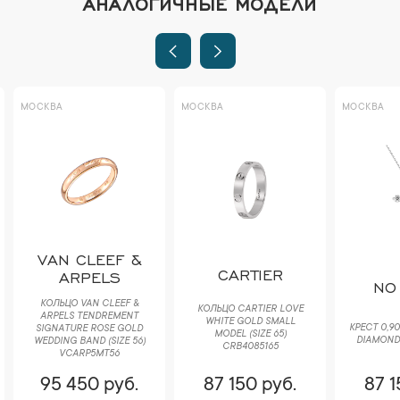
АНАЛОГИЧНЫЕ МОДЕЛИ
МОСКВА
МОСКВА
МОСКВА
VAN CLEEF &
CARTIER
ARPELS
NO
КОЛЬЦО VAN CLEEF &
КОЛЬЦО CARTIER LOVE
ARPELS TENDREMENT
WHITE GOLD SMALL
КРЕСТ 0,9
SIGNATURE ROSE GOLD
MODEL (SIZE 65)
DIAMOND
WEDDING BAND (SIZE 56)
CRB4085165
VCARP5MT56
95 450 руб.
87 150 руб.
87 1