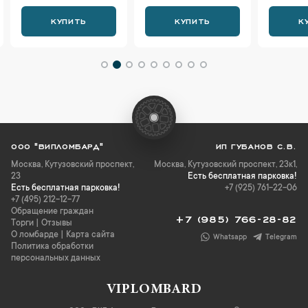
КУПИТЬ
КУПИТЬ
К
ООО "ВИПЛОМБАРД"
ИП ГУБАНОВ С.В.
Москва
,
Кутузовский проспект,
Москва, Кутузовский проспект, 23к1,
23
Есть бесплатная парковка!
Есть бесплатная парковка!
+7 (925) 761-22-06
+7 (495) 212-12-77
Обращение граждан
+7 (985) 766-28-82
Торги
|
Отзывы
О ломбарде
|
Карта сайта
Whatsapp
Telegram
Политика обработки
персональных данных
VIPLOMBARD