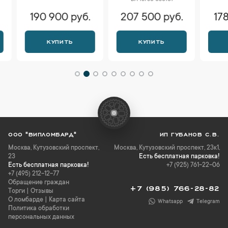
DA 13750 030101
DI
190 900 руб.
207 500 руб.
178 
КУПИТЬ
КУПИТЬ
К
ООО "ВИПЛОМБАРД"
ИП ГУБАНОВ С.В.
Москва
,
Кутузовский проспект,
Москва, Кутузовский проспект, 23к1,
23
Есть бесплатная парковка!
Есть бесплатная парковка!
+7 (925) 761-22-06
+7 (495) 212-12-77
Обращение граждан
+7 (985) 766-28-82
Торги
|
Отзывы
О ломбарде
|
Карта сайта
Whatsapp
Telegram
Политика обработки
персональных данных