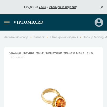
Скидки на
часы
и
ювелирные изделия
!
VIPLOMBARD
Скидки на
часы
и
ювелирные изделия
!
Часовой ломбард
Каталог
Ювелирные изделия
Кольцо Moving Mu
Кольцо Moving Multi-Gemstone Yellow Gold Ring
41637