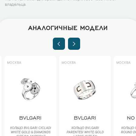
владельца.
АНАЛОГИЧНЫЕ МОДЕЛИ
МОСКВА
МОСКВА
МОСКВА
BVLGARI
BVLGARI
NO
КОЛЬЦО BVLGARI CICLADI
КОЛЬЦО BVLGARI
КОЛЬЦО 0
WHITE GOLD & DIAMONDS
PARENTESI WHITE GOLD
ROUND D