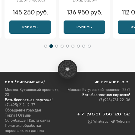
(SIZE 54) AN853063
LARGE (SIZE 54)
145 250 руб.
136 950 руб.
112 
КУПИТЬ
КУПИТЬ
К
ООО "ВИПЛОМБАРД"
ИП ГУБАНОВ С.В.
Москва
,
Кутузовский проспект,
Москва, Кутузовский проспект, 23к1,
23
Есть бесплатная парковка!
Есть бесплатная парковка!
+7 (925) 761-22-06
+7 (495) 212-12-77
Обращение граждан
+7 (985) 766-28-82
Торги
|
Отзывы
О ломбарде
|
Карта сайта
Whatsapp
Telegram
Политика обработки
персональных данных