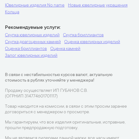
Ювелирные изделия No name
Новые ювелирные украшения
Кольца
Рекомендуемые услуги
Скупка ювелирных изделий
Скупка бриллиантов
Скупка драгоценных камней
Оценка ювелирных изделий
Оценка бриллиантов
Оценка камней
Залог ювелирных изделий
В связи с нестабильностью курсов валют, актуальную
стоимость в рублях уточняйте у менеджера!
Продажу осуществляет ИП ГУБАНОВ С.В.
(ОГРНИП 314774601701117)
Товар находится на комиссии, в связи с этим просим заранее
договориться с менеджером о просмотре.
Мы гарантируем, что все изделия оригинальные, исправные,
прошли предпродажную подготовку.
Мы не являемся дилерами данной марки, все часы имеют