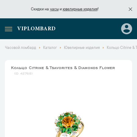
Скидки на
часы
и
ювелирные изделия
!
VIPLOMBARD
Скидки на
часы
и
ювелирные изделия
!
Часовой ломбард
Каталог
Ювелирные изделия
Кольцо Citrine & 
Кольцо Citrine & Tsavorites & Diamonds Flower
42768