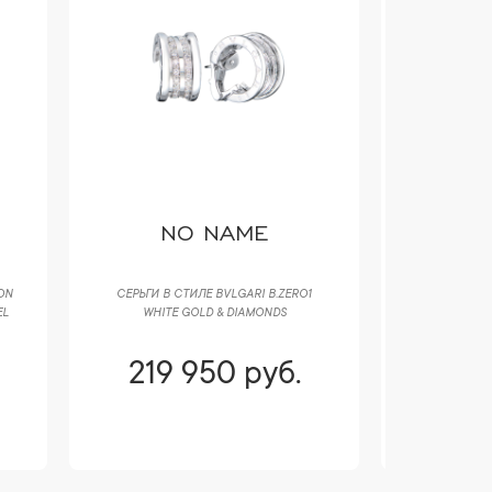
NO NAME
C
ON
СЕРЬГИ В СТИЛЕ BVLGARI B.ZERO1
КОЛЬЦО CAR
EL
WHITE GOLD & DIAMONDS
MOO
219 950 руб.
182