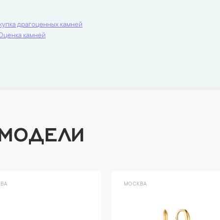
купка драгоценных камней
Оценка камней
 МОДЕЛИ
ВА
МОСКВА