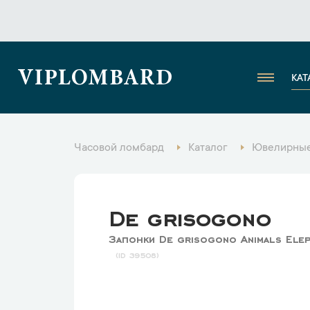
VIPLOMBARD
КАТ
Часовой ломбард
Каталог
Ювелирные
De grisogono
Запонки De grisogono Animals Elep
39508