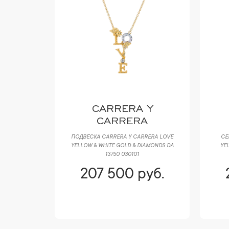
CARRERA Y
CARRERA
DIAMOND &
ПОДВЕСКА CARRERA Y CARRERA LOVE
СЕ
YELLOW & WHITE GOLD & DIAMONDS DA
YE
13750 030101
уб.
207 500 руб.