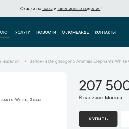
Скидки на
Скидки на
часы
часы
и
и
ювелирные изделия
ювелирные изделия
!
!
АЛОГ
УСЛУГИ
НОВОСТИ
О ЛОМБАРДЕ
КОНТАКТЫ
 изделия
Запонки De grisogono Animals Elephants White
207 500
В наличии:
Москва
hants White Gold
КУПИТЬ