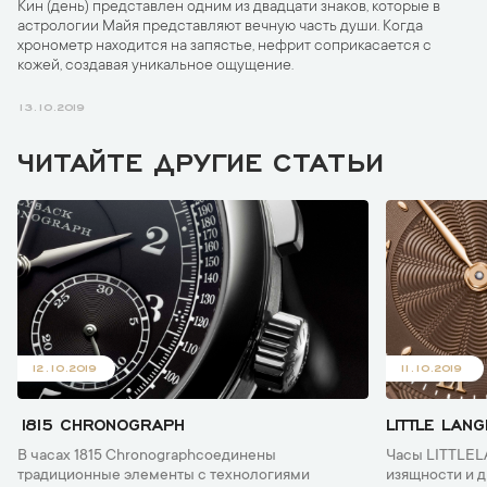
Кин (день) представлен одним из двадцати знаков, которые в
астрологии Майя представляют вечную часть души. Когда
хронометр находится на запястье, нефрит соприкасается с
кожей, создавая уникальное ощущение.
13.10.2019
ЧИТАЙТЕ ДРУГИЕ СТАТЬИ
12.10.2019
11.10.2019
1815 CHRONOGRAPH
LITTLE LANG
В часах 1815 Chronographсоединены
Часы LITTLEL
традиционные элементы с технологиями
изящности и д