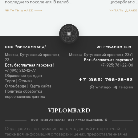
последнего поколения. В калиб...
циферблат с ..
ЧИТАТЬ ДАЛЕЕ
ЧИТАТЬ ДАЛЕЕ
ООО "ВИПЛОМБАРД"
ИП ГУБАНОВ С.В.
Москва
,
Кутузовский проспект,
Москва, Кутузовский проспект, 23к1,
23
Есть бесплатная парковка!
Есть бесплатная парковка!
+7 (925) 761-22-06
+7 (495) 212-12-77
Обращение граждан
+7 (985) 766-28-82
Торги
|
Отзывы
О ломбарде
|
Карта сайта
Whatsapp
Telegram
Политика обработки
персональных данных
VIPLOMBARD
ООО «ВИП Ломбард». Все права защищены ©
Обращаем ваше внимание на то, что данный интернет-сайт, а
также вся информация о товарах и ценах, предоставленная на