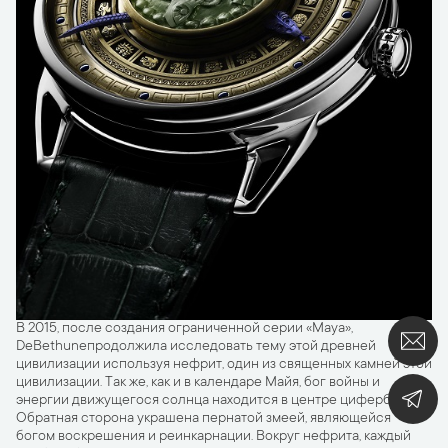
В 2015, после создания ограниченной серии «Maya»,
DeBethuneпродолжила исследовать тему этой древней
цивилизации используя нефрит, один из священных камней этой
цивилизации. Так же, как и в календаре Майя, бог войны и
энергии движущегося солнца находится в центре циферблата.
Обратная сторона украшена пернатой змеей, являющейся
богом воскрешения и реинкарнации. Вокруг нефрита, каждый