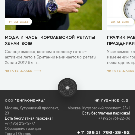
14.02.2022
25.12.2019
МОДА И ЧАСЫ КОРОЛЕВСКОЙ РЕГАТЫ
ГРАФИК РА
ХЕНЛИ 2019
ПРАЗДНИКИ
Солнце высоко, костюм в полоску готов –
Уважаемые кл
активное лето в Британии начинается с регаты
изменении гр
Хенли 2019 Вы н...
новогодних пра
ЧИТАТЬ ДАЛЕЕ
ЧИТАТЬ ДАЛЕЕ
ООО "ВИПЛОМБАРД"
ИП ГУБАНОВ С.В.
Москва
,
Кутузовский проспект,
Москва, Кутузовский проспект, 23к1,
23
Есть бесплатная парковка!
Есть бесплатная парковка!
+7 (925) 761-22-06
+7 (495) 212-12-77
Обращение граждан
+7 (985) 766-28-82
Торги
|
Отзывы