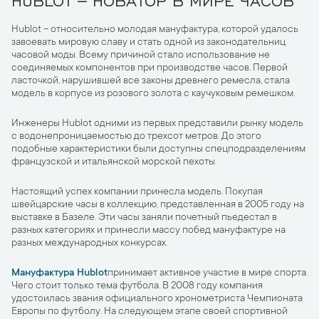
Hublot – относительно молодая мануфактура, которой удалось
завоевать мировую славу и стать одной из законодательниц
часовой моды. Всему причиной стало использование не
соединяемых компонентов при производстве часов. Первой
ласточкой, нарушившей все законы древнего ремесла, стала
модель в корпусе из розового золота с каучуковым ремешком.
Инженеры Hublot одними из первых представили рынку модель
с водонепроницаемостью до трехсот метров. До этого
подобные характеристики были доступны спецподразделениям
французской и итальянской морской пехоты.
Настоящий успех компании принесла модель. Покупая
швейцарские часы в коллекцию, представленная в 2005 году на
выставке в Базеле. Эти часы заняли почетный пьедестал в
разных категориях и принесли массу побед мануфактуре на
разных международных конкурсах.
Мануфактура Hublot
принимает активное участие в мире спорта.
Чего стоит только тема футбола. В 2008 году компания
удостоилась звания официального хронометриста Чемпионата
Европы по футболу. На следующем этапе своей спортивной