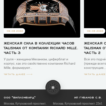
09.08.2022
09.08.2022
ЖЕНСКАЯ СИЛА В КОЛЛЕКЦИИ ЧАСОВ
ЖЕНСКАЯ С
TALISMAN ОТ КОМПАНИИ RICHARD MILLE.
TALISMAN О
ЧАСТЬ 3
ЧАСТЬ 2
У руля – женщина Механизм, циферблат и
Всё это подч
корпус, как это свойственно компании Richard
(прежде всего
Mille, формируют...
конструкцие...
ЧИТАТЬ ДАЛЕЕ
ЧИТАТЬ ДАЛЕЕ
ООО "ВИПЛОМБАРД"
ИП ГУБАНОВ С.В.
Москва
,
Кутузовский проспект,
Москва, Кутузовский проспект, 23к1,