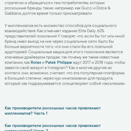
стратегии и обращаться к тем потребителям, которых
роскошные бренды, такие, например, как Gucci и Dolce &
Gabbana, долгое время только присматривали.
У миллениалов есть множество способов для социального
взаимодействия. Как отмечает издание Elite Daily, 62%
представителей поколения Y говорят, что, если бы тот или иной
бренд имел выход на них через социальные сети, было бы
больше вероятности того, что они стали бы его лояльной
аудиторией. Социальные медиа для этого поколения являются
ключевым драйвером продаж, так почему же такие известные
компании, как
Rolex
и
Patek Philippe
ждут 2017 и 2018 года, чтобы
завести свой аккаунт в Instagram? Как и многие другие их
коллеги, они, возможно, считают, что эта популярная платформа,
в большей степени, чересчур «инклюзивна» для продукта,
который, как подразумевается, олицетворяет собой «эксклюзив».
Как производители роскошных часов привлекают
миллениалов? Часть 1
Как производители роскошных часов привлекают