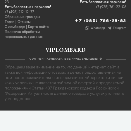
23
Есть бесплатная парковка!
Есть бесплатная парковка!
+7 (925) 761-22-06
+7 (495) 212-12-77
Обращение граждан
+7 (985) 766-28-82
Торги
|
Отзывы
О ломбарде
|
Карта сайта
Whatsapp
Telegram
Политика обработки
персональных данных
VIPLOMBARD
ООО «ВИП Ломбард». Все права защищены ©
Обращаем ваше внимание на то, что данный интернет-сайт, а
также вся информация о товарах и ценах, предоставленная на
нём, носит исключительно информационный характер и ни при
каких условиях не является публичной офертой, определяемой
положениями Статьи 437 Гражданского кодекса Российской
Федерации. Актуальность данных о товарах и услугах уточняйте
у менеджеров.