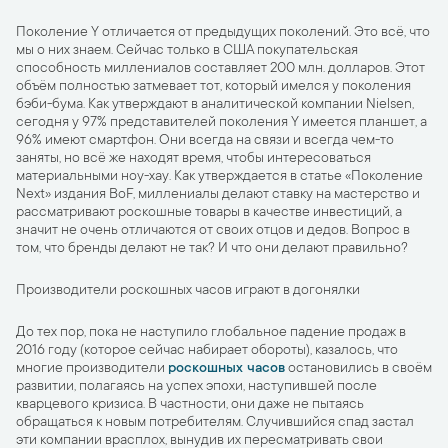
Поколение Y отличается от предыдущих поколений. Это всё, что
мы о них знаем. Сейчас только в США покупательская
способность миллениалов составляет 200 млн. долларов. Этот
объём полностью затмевает тот, который имелся у поколения
бэби-бума. Как утверждают в аналитической компании Nielsen,
сегодня у 97% представителей поколения Y имеется планшет, а
96% имеют смартфон. Они всегда на связи и всегда чем-то
заняты, но всё же находят время, чтобы интересоваться
материальными ноу-хау. Как утверждается в статье «Поколение
Next» издания BoF, миллениалы делают ставку на мастерство и
рассматривают роскошные товары в качестве инвестиций, а
значит не очень отличаются от своих отцов и дедов. Вопрос в
том, что бренды делают не так? И что они делают правильно?
Производители роскошных часов играют в догонялки
До тех пор, пока не наступило глобальное падение продаж в
2016 году (которое сейчас набирает обороты), казалось, что
многие производители
роскошных часов
остановились в своём
развитии, полагаясь на успех эпохи, наступившей после
кварцевого кризиса. В частности, они даже не пытаясь
обращаться к новым потребителям. Случившийся спад застал
эти компании врасплох, вынудив их пересматривать свои