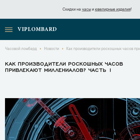
Скидки на
часы
и
ювелирные изделия
!
VIPLOMBARD
Скидки на
часы
и
ювелирные изделия
!
Часовой ломбард
Новости
Как производители роскошных часов при
КАК ПРОИЗВОДИТЕЛИ РОСКОШНЫХ ЧАСОВ
ПРИВЛЕКАЮТ МИЛЛЕНИАЛОВ? ЧАСТЬ 1