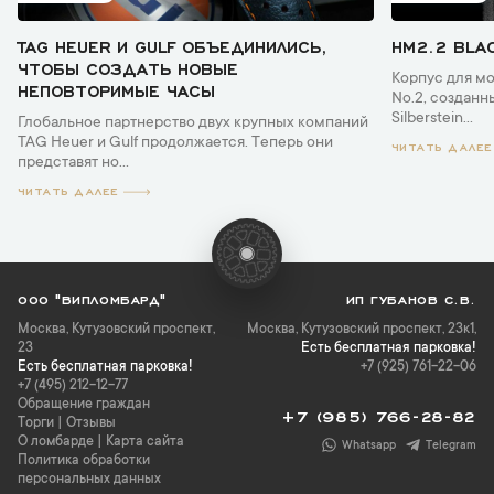
TAG HEUER И GULF ОБЪЕДИНИЛИСЬ,
HM2.2 BLA
ЧТОБЫ СОЗДАТЬ НОВЫЕ
Корпус для мо
НЕПОВТОРИМЫЕ ЧАСЫ
No.2, созданн
Silberstein...
Глобальное партнерство двух крупных компаний
TAG Heuer и Gulf продолжается. Теперь они
ЧИТАТЬ ДАЛЕЕ
представят но...
ЧИТАТЬ ДАЛЕЕ
ООО "ВИПЛОМБАРД"
ИП ГУБАНОВ С.В.
Москва
,
Кутузовский проспект,
Москва, Кутузовский проспект, 23к1,
23
Есть бесплатная парковка!
Есть бесплатная парковка!
+7 (925) 761-22-06
+7 (495) 212-12-77
Обращение граждан
+7 (985) 766-28-82
Торги
|
Отзывы
О ломбарде
|
Карта сайта
Whatsapp
Telegram
Политика обработки
персональных данных