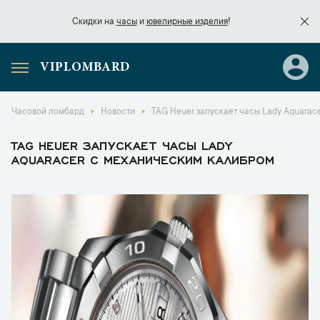
Скидки на
часы
и
ювелирные изделия
!
VIPLOMBARD
Скидки на
часы
и
ювелирные изделия
!
Часовой ломбард
Новости
TAG Heuer запускает часы Lady Aquarac
TAG HEUER ЗАПУСКАЕТ ЧАСЫ LADY
AQUARACER С МЕХАНИЧЕСКИМ КАЛИБРОМ