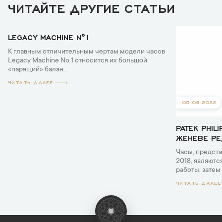
ЧИТАЙТЕ ДРУГИЕ СТАТЬИ
05.08.2022
LEGACY MACHINE N°1
К главным отличительным чертам модели часов
Legacy Machine No.1 относится их большой
«парящий» балан...
ЧИТАТЬ ДАЛЕЕ
05.08.2022
PATEK PHI
ЖЕНЕВЕ РЕ
Часы, предста
2018, являют
работы, затем 
ЧИТАТЬ ДАЛЕЕ