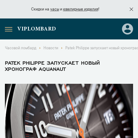
Скидки на
часы
и
ювелирные изделия
!
VIPLOMBARD
Скидки на
часы
и
ювелирные изделия
!
Часовой ломбард
Новости
Patek Philippe запускает новый хроногр
PATEK PHILIPPE ЗАПУСКАЕТ НОВЫЙ
ХРОНОГРАФ AQUANAUT