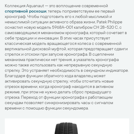
Коллекция Aquanaut — это воплощение современной
спортивной роскоши
, теперь поприветствуем ее первый
хронограф. Чтобы подготовить его к любой мыслимой и
немыслимой ситуации активного образа жизни, Patek Philippe
оснастил новую модель 5968A-001 калибром CH 28-520 C, с
самозаводящимся механизмом хронографа, который сочетает в
себе традиции и инновации. В этих часах присутствует
классическая модель вращающегося колеса с современной
вертикальной дисковой муфтой, которая предотвращает сдвиги
стрелок и отскоки при запуске хронографа. В сцеплении
механизма практически нет трения, а указатель хронографа
можно также использовать как непрерывную секундную
стрелку. Это устраняет необходимость в секундном индикаторе.
Благодаря функции обратного хода владелец может
активировать секундную стрелку, чтобы отсчитать новые
отрезок времени, когда хронограф находится в активном
режиме, при этом не нужно делать сброс предыдущего
отрезка. Переход от функции хронографа к работающим
секундам позволяет синхронизировать часы с сигналом
времени с помощью функции секундомера.