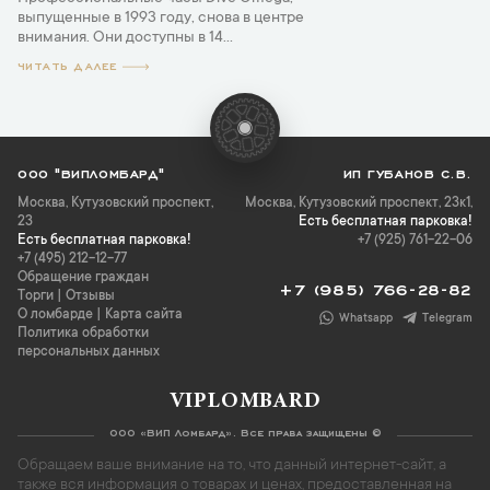
выпущенные в 1993 году, снова в центре
внимания. Они доступны в 14...
ЧИТАТЬ ДАЛЕЕ
ООО "ВИПЛОМБАРД"
ИП ГУБАНОВ С.В.
Москва
,
Кутузовский проспект,
Москва, Кутузовский проспект, 23к1,
23
Есть бесплатная парковка!
Есть бесплатная парковка!
+7 (925) 761-22-06
+7 (495) 212-12-77
Обращение граждан
+7 (985) 766-28-82
Торги
|
Отзывы
О ломбарде
|
Карта сайта
Whatsapp
Telegram
Политика обработки
персональных данных
VIPLOMBARD
ООО «ВИП Ломбард». Все права защищены ©
Обращаем ваше внимание на то, что данный интернет-сайт, а
также вся информация о товарах и ценах, предоставленная на