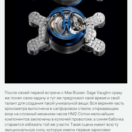
После своей первой встречи с Max Büsser, Sage Vaughn сразу
же понял свою задачу и тут же предложил своё время и свой
талант для создания такой уникальной вещи. Вся верхняя часть
хронометра выполнена в сапфировом стекле, открывающем
взор на сложный механизм часов HM2. Сотни мельчайших
компонентов заключены в колючей проволоке, а синяя бабочка
старается избежать той же участи. Такая сцена имеет всю ту
эмоциональную силу, которую имели первые зарисовки