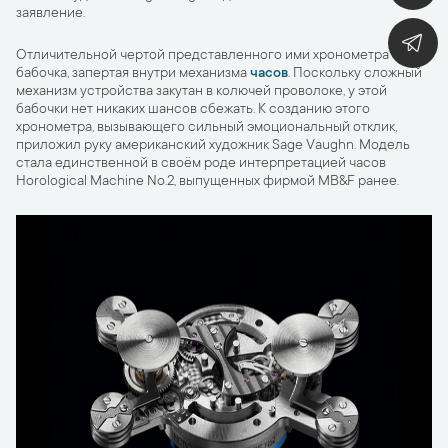
заявление.
Отличительной чертой представленного ими хронометра стала
бабочка, запертая внутри механизма
часов
. Поскольку сложный
механизм устройства закутан в колючей проволоке, у этой
бабочки нет никаких шансов сбежать. К созданию этого
хронометра, вызывающего сильный эмоциональный отклик,
приложил руку американский художник Sage Vaughn. Модель
стала единственной в своём роде интерпретацией часов
Horological Machine No.2, выпущенных фирмой MB&F ранее.