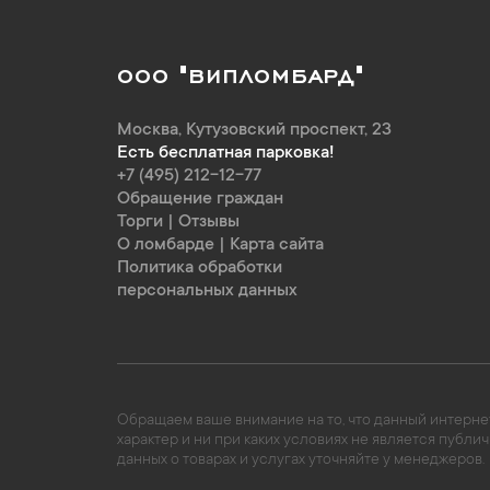
ООО "ВИПЛОМБАРД"
Москва
,
Кутузовский проспект, 23
Есть бесплатная парковка!
+7 (495) 212-12-77
Обращение граждан
Торги
|
Отзывы
О ломбарде
|
Карта сайта
Политика обработки
персональных данных
Обращаем ваше внимание на то, что данный интернет
характер и ни при каких условиях не является пуб
данных о товарах и услугах уточняйте у менеджеров.