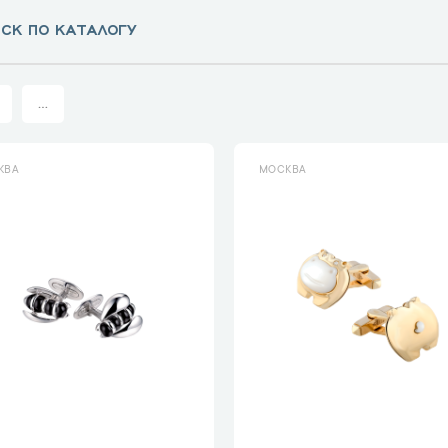
...
КВА
МОСКВА