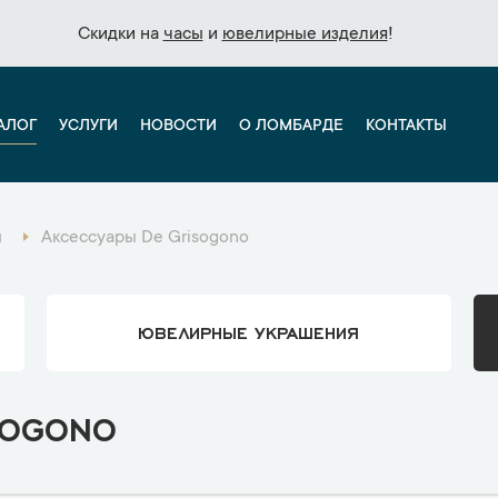
Скидки на
Скидки на
часы
часы
и
и
ювелирные изделия
ювелирные изделия
!
!
АЛОГ
УСЛУГИ
НОВОСТИ
О ЛОМБАРДЕ
КОНТАКТЫ
ы
Аксессуары De Grisogono
ЮВЕЛИРНЫЕ УКРАШЕНИЯ
SOGONO