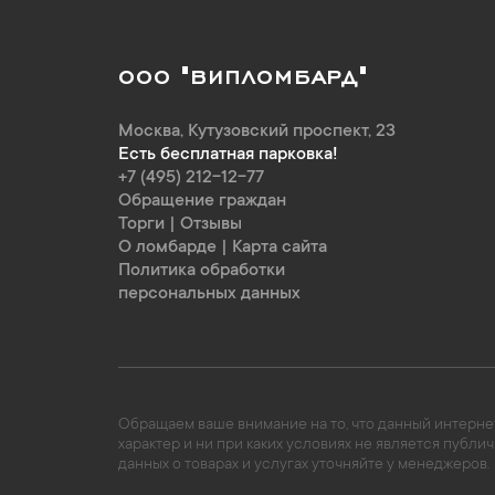
ООО "ВИПЛОМБАРД"
Москва
,
Кутузовский проспект, 23
Есть бесплатная парковка!
+7 (495) 212-12-77
Обращение граждан
Торги
|
Отзывы
О ломбарде
|
Карта сайта
Политика обработки
персональных данных
Обращаем ваше внимание на то, что данный интернет
характер и ни при каких условиях не является пуб
данных о товарах и услугах уточняйте у менеджеров.