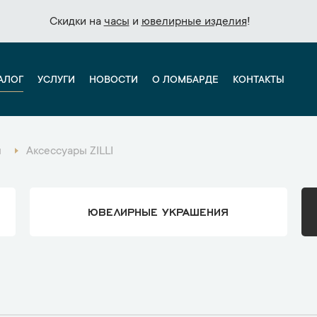
Скидки на
Скидки на
часы
часы
и
и
ювелирные изделия
ювелирные изделия
!
!
АЛОГ
УСЛУГИ
НОВОСТИ
О ЛОМБАРДЕ
КОНТАКТЫ
ы
Аксессуары ZILLI
ЮВЕЛИРНЫЕ УКРАШЕНИЯ