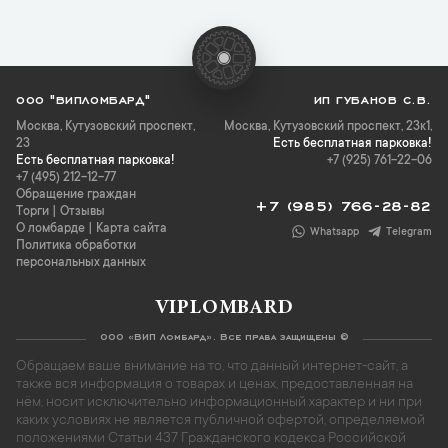
ООО "ВИПЛОМБАРД"
ИП ГУБАНОВ С.В.
Москва
,
Кутузовский проспект,
Москва, Кутузовский проспект, 23к1,
23
Есть бесплатная парковка!
Есть бесплатная парковка!
+7 (925) 761-22-06
+7 (495) 212-12-77
Обращение граждан
+7 (985) 766-28-82
Торги
|
Отзывы
О ломбарде
|
Карта сайта
Whatsapp
Telegram
Политика обработки
персональных данных
VIPLOMBARD
ООО «ВИП Ломбард». Все права защищены ©
Обращаем ваше внимание на то, что данный интернет-сайт, а
также вся информация о товарах и ценах, предоставленная на
нём, носит исключительно информационный характер и ни при
каких условиях не является публичной офертой, определяемой
положениями Статьи 437 Гражданского кодекса Российской