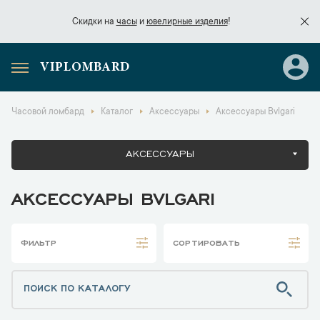
Скидки на
часы
и
ювелирные изделия
!
VIPLOMBARD
Скидки на
часы
и
ювелирные изделия
!
Часовой ломбард
Каталог
Аксессуары
Аксессуары Bvlgari
АКСЕССУАРЫ
АКСЕССУАРЫ BVLGARI
ФИЛЬТР
СОРТИРОВАТЬ