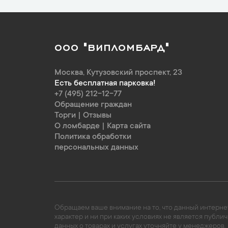
ООО "ВИПЛОМБАРД"
Москва
,
Кутузовский проспект, 23
Есть бесплатная парковка!
+7 (495) 212-12-77
Обращение граждан
Торги
|
Отзывы
О ломбарде
|
Карта сайта
Политика обработки
персональных данных
Обращаем ваше внимание на то, что данный интернет
характер и ни при каких условиях не является пуб
данных о товарах и услугах уточняйте у менеджеров.