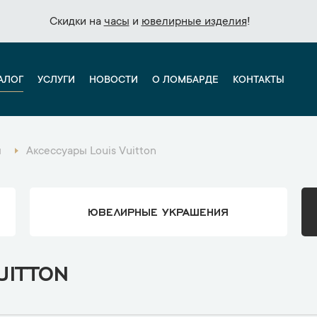
Скидки на
Скидки на
часы
часы
и
и
ювелирные изделия
ювелирные изделия
!
!
АЛОГ
УСЛУГИ
НОВОСТИ
О ЛОМБАРДЕ
КОНТАКТЫ
ы
Аксессуары Louis Vuitton
ЮВЕЛИРНЫЕ УКРАШЕНИЯ
UITTON