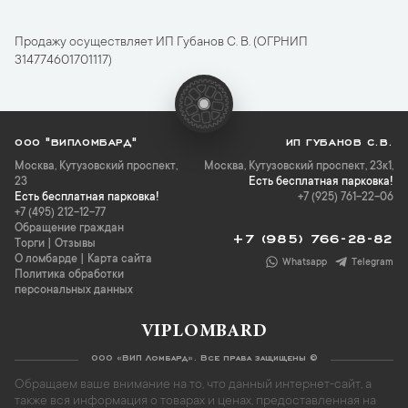
Продажу осуществляет ИП Губанов С. В. (ОГРНИП
314774601701117)
ООО "ВИПЛОМБАРД"
ИП ГУБАНОВ С.В.
Москва
,
Кутузовский проспект,
Москва, Кутузовский проспект, 23к1,
23
Есть бесплатная парковка!
Есть бесплатная парковка!
+7 (925) 761-22-06
+7 (495) 212-12-77
Обращение граждан
+7 (985) 766-28-82
Торги
|
Отзывы
О ломбарде
|
Карта сайта
Whatsapp
Telegram
Политика обработки
персональных данных
VIPLOMBARD
ООО «ВИП Ломбард». Все права защищены ©
Обращаем ваше внимание на то, что данный интернет-сайт, а
также вся информация о товарах и ценах, предоставленная на