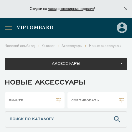
Скидки на
часы
и
ювелирные изделия
!
VIPLOMBARD
Скидки на
часы
и
ювелирные изделия
!
Часовой ломбард
Каталог
Аксессуары
Новые аксессуары
АКСЕССУАРЫ
НОВЫЕ АКСЕССУАРЫ
ФИЛЬТР
СОРТИРОВАТЬ