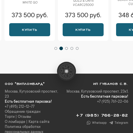
BLACK ON
GOLD & ONYX
WHITE GO
CU
VCARC25000
373 500 руб.
373 500 руб.
348 
КУПИТЬ
КУПИТЬ
К
ООО "ВИПЛОМБАРД"
ИП ГУБАНОВ С.В.
Москва
,
Кутузовский проспект,
Москва, Кутузовский проспект, 23к1,
23
Есть бесплатная парковка!
Есть бесплатная парковка!
+7 (925) 761-22-06
+7 (495) 212-12-77
Обращение граждан
+7 (985) 766-28-82
Торги
|
Отзывы
О ломбарде
|
Карта сайта
Whatsapp
Telegram
Политика обработки
персональных данных