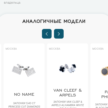
владельца.
АНАЛОГИЧНЫЕ МОДЕЛИ
МОСКВА
МОСКВА
МОСКВА
VAN CLEEF &
P
NO NAME
ARPELS
PH
ЗАПОНКИ VAN CLEEF &
ЗАПОНКИ 5,40 CT
ЗАПОНКИ P
ARPELS ALHAMBRA WHITE
PRINCESS CUT DIAMONDS