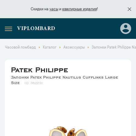
Скидки на
часы
и
ювелирные изделия
!
VIPLOMBARD
Скидки на
часы
и
ювелирные изделия
!
Часовой ломбард
Каталог
Аксессуары
Запонки Patek Philippe Nau
Patek Philippe
Запонки Patek Philippe Nautilus Cufflinks Large
Size
38229