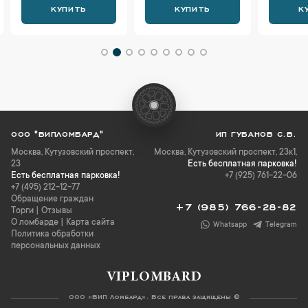
КУПИТЬ
КУПИТЬ
К
ООО "ВИПЛОМБАРД"
ИП ГУБАНОВ С.В.
Москва
,
Кутузовский проспект,
Москва, Кутузовский проспект, 23к1,
23
Есть бесплатная парковка!
Есть бесплатная парковка!
+7 (925) 761-22-06
+7 (495) 212-12-77
Обращение граждан
+7 (985) 766-28-82
Торги
|
Отзывы
О ломбарде
|
Карта сайта
Whatsapp
Telegram
Политика обработки
персональных данных
VIPLOMBARD
ООО «ВИП Ломбард». Все права защищены ©