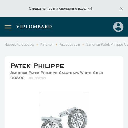
Скидки на
часы
и
ювелирные изделия
!
VIPLOMBARD
Скидки на
часы
и
ювелирные изделия
!
Часовой ломбард
Каталог
Аксессуары
Запонки Patek Philippe C
Patek Philippe
Запонки Patek Philippe Calatrava White Gold
9089G
38207