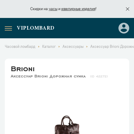
Скидки на
часы
и
ювелирные изделия
!
VIPLOMBARD
Скидки на
часы
и
ювелирные изделия
!
Часовой ломбард
Каталог
Аксессуары
Аксессуар Brioni Дорожн
Brioni
Аксессуар Brioni Дорожная сумка
42272