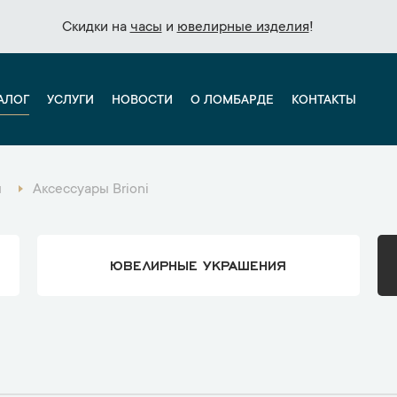
Скидки на
Скидки на
часы
часы
и
и
ювелирные изделия
ювелирные изделия
!
!
АЛОГ
УСЛУГИ
НОВОСТИ
О ЛОМБАРДЕ
КОНТАКТЫ
ы
Аксессуары Brioni
ЮВЕЛИРНЫЕ УКРАШЕНИЯ