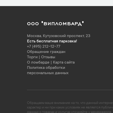
ООО "ВИПЛОМБАРД"
Москва
,
Кутузовский проспект, 23
Есть бесплатная парковка!
+7 (495) 212-12-77
Обращение граждан
Торги
|
Отзывы
О ломбарде
|
Карта сайта
Политика обработки
персональных данных
Обращаем ваше внимание на то, что данный интернет
характер и ни при каких условиях не является пуб
данных о товарах и услугах уточняйте у менеджеров.