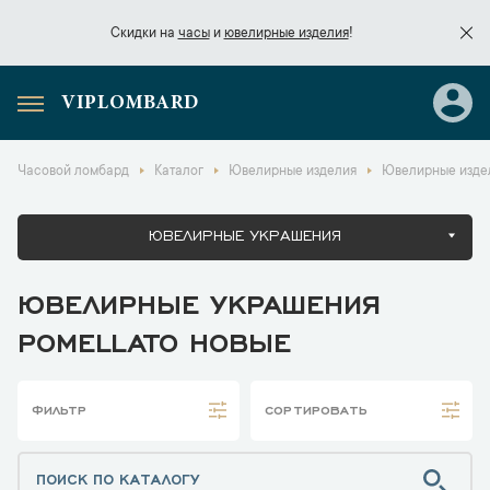
Скидки на
часы
и
ювелирные изделия
!
VIPLOMBARD
Скидки на
часы
и
ювелирные изделия
!
Часовой ломбард
Каталог
Ювелирные изделия
Ювелирные издел
ЮВЕЛИРНЫЕ УКРАШЕНИЯ
ЮВЕЛИРНЫЕ УКРАШЕНИЯ
POMELLATO НОВЫЕ
ФИЛЬТР
СОРТИРОВАТЬ