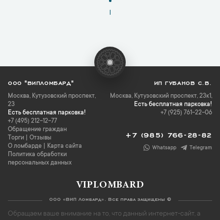
1
ООО "ВИПЛОМБАРД"
ИП ГУБАНОВ С.В.
Москва
,
Кутузовский проспект,
Москва, Кутузовский проспект, 23к1,
23
Есть бесплатная парковка!
Есть бесплатная парковка!
+7 (925) 761-22-06
+7 (495) 212-12-77
Обращение граждан
+7 (985) 766-28-82
Торги
|
Отзывы
О ломбарде
|
Карта сайта
Whatsapp
Telegram
Политика обработки
персональных данных
VIPLOMBARD
ООО «ВИП Ломбард». Все права защищены ©
Обращаем ваше внимание на то, что данный интернет-сайт, а