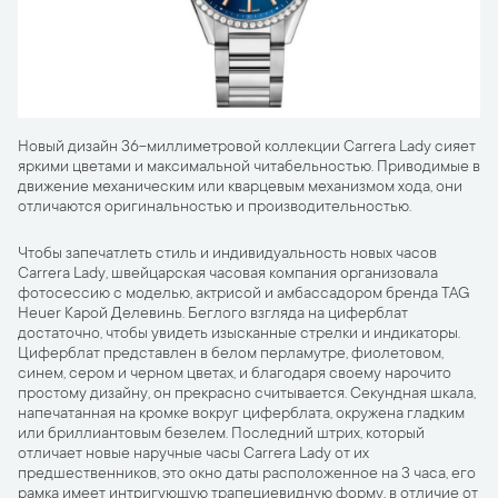
Новый дизайн 36-миллиметровой коллекции Carrera Lady сияет
яркими цветами и максимальной читабельностью. Приводимые в
движение механическим или кварцевым механизмом хода, они
отличаются оригинальностью и производительностью.
Чтобы запечатлеть стиль и индивидуальность новых часов
Carrera Lady, швейцарская часовая компания организовала
фотосессию с моделью, актрисой и амбассадором бренда TAG
Heuer Карой Делевинь. Беглого взгляда на циферблат
достаточно, чтобы увидеть изысканные стрелки и индикаторы.
Циферблат представлен в белом перламутре, фиолетовом,
синем, сером и черном цветах, и благодаря своему нарочито
простому дизайну, он прекрасно считывается. Секундная шкала,
напечатанная на кромке вокруг циферблата, окружена гладким
или бриллиантовым безелем. Последний штрих, который
отличает новые наручные часы Carrera Lady от их
предшественников, это окно даты расположенное на 3 часа, его
рамка имеет интригующую трапециевидную форму, в отличие от