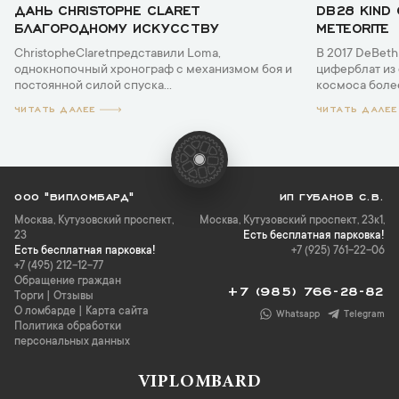
ДАНЬ CHRISTOPHE CLARET
DB28 KIND 
БЛАГОРОДНОМУ ИСКУССТВУ
METEORITE
ChristopheClaretпредставили Loma,
В 2017 DeBet
однокнопочный хронограф с механизмом боя и
циферблат из 
постоянной силой спуска...
космоса более
ЧИТАТЬ ДАЛЕЕ
ЧИТАТЬ ДАЛЕЕ
ООО "ВИПЛОМБАРД"
ИП ГУБАНОВ С.В.
Москва
,
Кутузовский проспект,
Москва, Кутузовский проспект, 23к1,
23
Есть бесплатная парковка!
Есть бесплатная парковка!
+7 (925) 761-22-06
+7 (495) 212-12-77
Обращение граждан
+7 (985) 766-28-82
Торги
|
Отзывы
О ломбарде
|
Карта сайта
Whatsapp
Telegram
Политика обработки
персональных данных
VIPLOMBARD