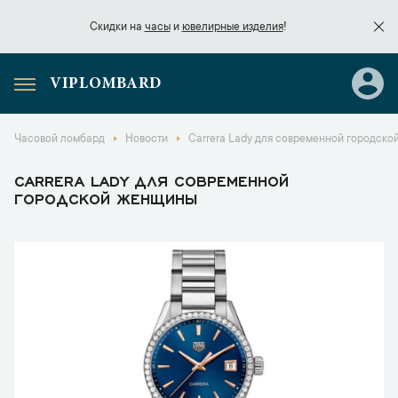
Скидки на
часы
и
ювелирные изделия
!
VIPLOMBARD
Скидки на
часы
и
ювелирные изделия
!
Часовой ломбард
Новости
Carrera Lady для современной городск
CARRERA LADY ДЛЯ СОВРЕМЕННОЙ
ГОРОДСКОЙ ЖЕНЩИНЫ