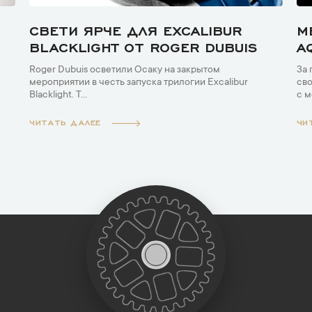
СВЕТИ ЯРЧЕ ДЛЯ EXCALIBUR
M
BLACKLIGHT ОТ ROGER DUBUIS
A
Roger Dubuis осветили Осаку на закрытом
За 
мероприятии в честь запуска трилогии Excalibur
сво
Blacklight. Т...
с м
ЧИТАТЬ ДАЛЕЕ
ЧИ