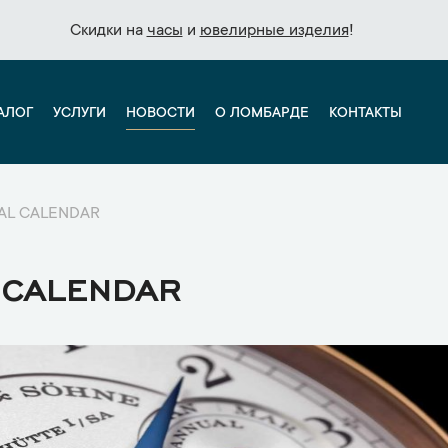
Скидки на
Скидки на
часы
часы
и
и
ювелирные изделия
ювелирные изделия
!
!
АЛОГ
УСЛУГИ
НОВОСТИ
О ЛОМБАРДЕ
КОНТАКТЫ
UAL CALENDAR
 CALENDAR