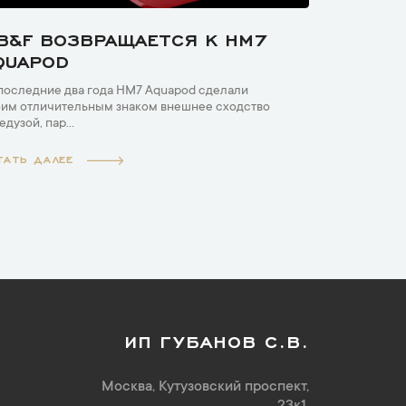
B&F ВОЗВРАЩАЕТСЯ К HM7
QUAPOD
последние два года HM7 Aquapod сделали
им отличительным знаком внешнее сходство
едузой, пар...
ТАТЬ ДАЛЕЕ
ИП ГУБАНОВ С.В.
Москва, Кутузовский проспект,