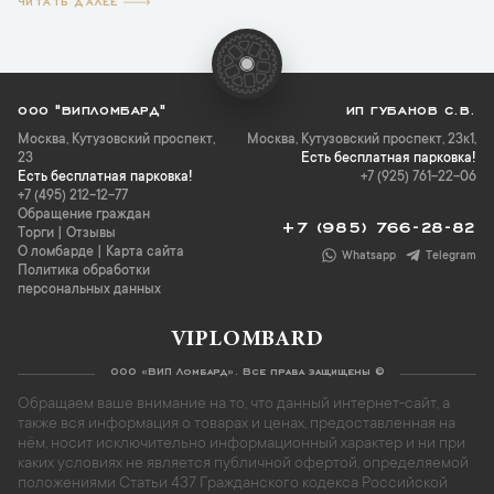
ЧИТАТЬ ДАЛЕЕ
ООО "ВИПЛОМБАРД"
ИП ГУБАНОВ С.В.
Москва
,
Кутузовский проспект,
Москва, Кутузовский проспект, 23к1,
23
Есть бесплатная парковка!
Есть бесплатная парковка!
+7 (925) 761-22-06
+7 (495) 212-12-77
Обращение граждан
+7 (985) 766-28-82
Торги
|
Отзывы
О ломбарде
|
Карта сайта
Whatsapp
Telegram
Политика обработки
персональных данных
VIPLOMBARD
ООО «ВИП Ломбард». Все права защищены ©
Обращаем ваше внимание на то, что данный интернет-сайт, а
также вся информация о товарах и ценах, предоставленная на
нём, носит исключительно информационный характер и ни при
каких условиях не является публичной офертой, определяемой
положениями Статьи 437 Гражданского кодекса Российской