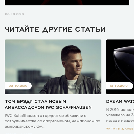
03.10.2019
ЧИТАЙТЕ ДРУГИЕ СТАТЬИ
02.10.2019
01.10.2019
ТОМ БРЭДИ СТАЛ НОВЫМ
DREAM WAT
АМБАССАДОРОМ IWC SCHAFFHAUSEN
В 2016, испол
упавшего на З
IWC Schaffhausen с гордостью объявили о
назад и найден
сотрудничестве со спортсменом, чемпионом по
американскому фу...
ЧИТАТЬ ДАЛЕЕ