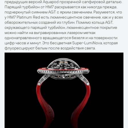
предыдущих версий Aquapod прозрачной сапфировой деталью.
Парящий турбийон от HM7 раскрывается как никогда прежде,
подчеркнутый сиянием AGT с ярким свечением. Разумеется, что
у HM7 Platinum Red есть люминесцентное свечение, как и у всех
обворожительных созданий из глубин. Помимо кольца AGT,
окружающего парящий турбийон, люминесцентное покрытие
можно найти на выгравированных лазером метках
однонаправленного вращающегося безеля и на поверхности
цифр часов и минут. Это бесцветная Super-LumiNova, которая
флуоресцируют белым после воздействия света.