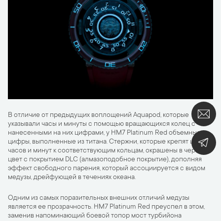
В отличие от предыдущих воплощений Aquapod, которые
указывали часы и минуты с помощью вращающихся колец с
нанесенными на них цифрами, у HM7 Platinum Red объемные
цифры, выполненные из титана. Стержни, которые крепят цифры
часов и минут к соответствующим кольцам, окрашены в черный
цвет с покрытием DLC (алмазоподобное покрытие), дополняя
эффект свободного парения, который ассоциируется с видом
медузы, дрейфующей в течениях океана.
Одним из самых поразительных внешних отличий медузы
является ее прозрачность. HM7 Platinum Red преуспел в этом,
заменив напоминающий боевой топор мост турбийона