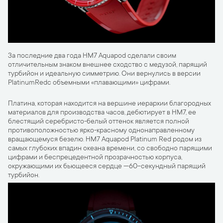
За последние два года HM7 Aquapod сделали своим
отличительным знаком внешнее сходство с медузой, парящий
турбийон и идеальную симметрию. Они вернулись в версии
PlatinumRedс объемными «плавающими» цифрами.
Платина, которая находится на вершине иерархии благородных
материалов для производства часов, дебютирует в HM7, ее
блестящий серебристо-белый оттенок является полной
противоположностью ярко-красному однонаправленному
вращающемуся безелю. HM7 Aquapod Platinum Red родом из
самых глубоких впадин океана времени, со свободно парящими
цифрами и беспрецедентной прозрачностью корпуса,
окружающими их бьющееся сердце —60-секундный парящий
турбийон.