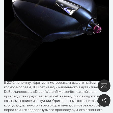
В 2016, используя фрагмент метеорита, упавшего на Землю из
космоса более 4,000 лет назад и найденного в Аргентине,
DeBethuneсоздалаDreamWatch5 Meteorite. Каждый этап
производства представлял из себя задачу, бросающую вызов
навыкам, знаниям и интуиции. Оригинальный антрацитовый цвет
корпуса, сделанного из этого фрагмента, был бережно сохранен
перед тем, как подвергнуть его процессу ручного огненного