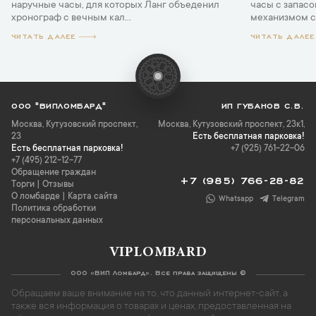
наручные часы, для которых Ланг объеденил
часы с запасо
хронограф с вечным кал...
механизмом с 
ЧИТАТЬ ДАЛЕЕ
ЧИТАТЬ ДАЛЕЕ
ООО "ВИПЛОМБАРД"
ИП ГУБАНОВ С.В.
Москва
,
Кутузовский проспект,
Москва, Кутузовский проспект, 23к1,
23
Есть бесплатная парковка!
Есть бесплатная парковка!
+7 (925) 761-22-06
+7 (495) 212-12-77
Обращение граждан
+7 (985) 766-28-82
Торги
|
Отзывы
О ломбарде
|
Карта сайта
Whatsapp
Telegram
Политика обработки
персональных данных
VIPLOMBARD
ООО «ВИП Ломбард». Все права защищены ©
Обращаем ваше внимание на то, что данный интернет-сайт, а
также вся информация о товарах и ценах, предоставленная на