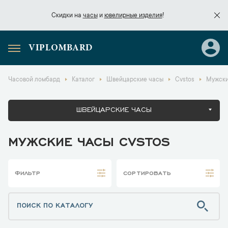
Скидки на
часы
и
ювелирные изделия
!
VIPLOMBARD
Скидки на
часы
и
ювелирные изделия
!
Часовой ломбард
Каталог
Швейцарские часы
Cvstos
Мужски
ШВЕЙЦАРСКИЕ ЧАСЫ
МУЖСКИЕ ЧАСЫ CVSTOS
ФИЛЬТР
СОРТИРОВАТЬ