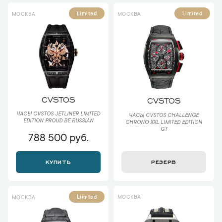
Limited
Limited
МОСКВА
МОСКВА
CVSTOS
CVSTOS
ЧАСЫ CVSTOS JETLINER LIMITED
ЧАСЫ CVSTOS CHALLENGE
EDITION PROUD BE RUSSIAN
CHRONO XXL LIMITED EDITION
GT
788 500 руб.
КУПИТЬ
РЕЗЕРВ
МОСКВА
Limited
МОСКВА