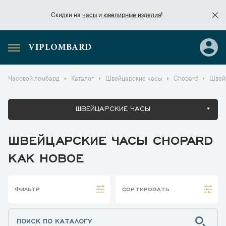
Скидки на
часы
и
ювелирные изделия
!
VIPLOMBARD
Скидки на
часы
и
ювелирные изделия
!
Часовой ломбард
Каталог
Швейцарские часы
Chopard
Швейц
ШВЕЙЦАРСКИЕ ЧАСЫ
ШВЕЙЦАРСКИЕ ЧАСЫ CHOPARD
КАК НОВОЕ
ФИЛЬТР
СОРТИРОВАТЬ