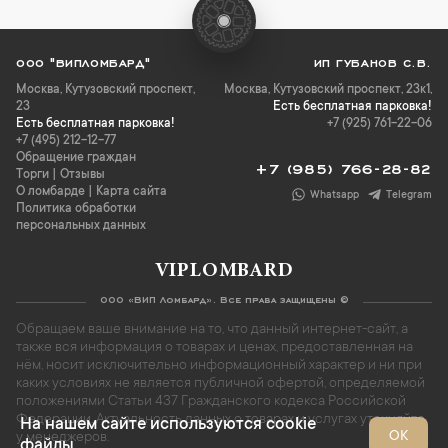
ООО "ВИПЛОМБАРД"
ИП ГУБАНОВ С.В.
Москва
,
Кутузовский проспект,
Москва, Кутузовский проспект, 23к1,
23
Есть бесплатная парковка!
Есть бесплатная парковка!
+7 (925) 761-22-06
+7 (495) 212-12-77
Обращение граждан
+7 (985) 766-28-82
Торги
|
Отзывы
О ломбарде
|
Карта сайта
Whatsapp
Telegram
Политика обработки
персональных данных
VIPLOMBARD
ООО «ВИП Ломбард». Все права защищены ©
Обращаем ваше внимание на то, что данный интернет-сайт, а
также вся информация о товарах и ценах, предоставленная на
нём, носит исключительно информационный характер и ни при
каких условиях не является публичной офертой, определяемой
положениями Статьи 437 Гражданского кодекса Российской
Федерации. Актуальность данных о товарах и услугах уточняйте
На нашем сайте используются cookie
ОК
у менеджеров.
файлы