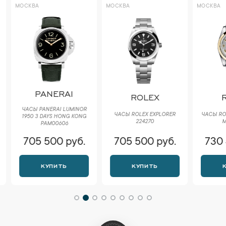
МОСКВА
МОСКВА
МОСКВА
PANERAI
ROLEX
R
ЧАСЫ PANERAI LUMINOR
ЧАСЫ ROLEX EXPLORER
ЧАСЫ ROLE
1950 3 DAYS HONG KONG
224270
ММ
PAM00606
705 500 руб.
705 500 руб.
730 
КУПИТЬ
КУПИТЬ
К