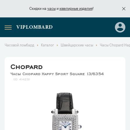
Скидки на
часы
и
ювелирные изделия
!
VIPLOMBARD
Скидки на
часы
и
ювелирные изделия
!
Часовой ломбард
Каталог
Швейцарские часы
Часы Chopard Hap
Chopard
Часы Chopard Happy Sport Square 13/6354
41429