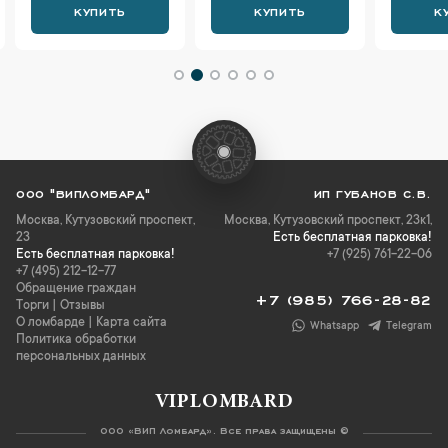
КУПИТЬ
КУПИТЬ
К
ООО "ВИПЛОМБАРД"
ИП ГУБАНОВ С.В.
Москва
,
Кутузовский проспект,
Москва, Кутузовский проспект, 23к1,
23
Есть бесплатная парковка!
Есть бесплатная парковка!
+7 (925) 761-22-06
+7 (495) 212-12-77
Обращение граждан
+7 (985) 766-28-82
Торги
|
Отзывы
О ломбарде
|
Карта сайта
Whatsapp
Telegram
Политика обработки
персональных данных
VIPLOMBARD
ООО «ВИП Ломбард». Все права защищены ©