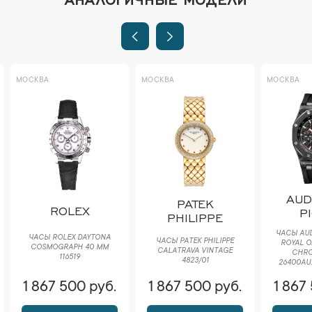
МОСКВА
МОСКВА
МОСКВА
AUD
PATEK
ROLEX
P
PHILIPPE
ЧАСЫ AUD
ЧАСЫ ROLEX DAYTONA
ЧАСЫ PATEK PHILIPPE
ROYAL O
COSMOGRAPH 40 ММ
CALATRAVA VINTAGE
CHR
116519
4823/01
26400AU.
1 867 500 руб.
1 867 500 руб.
1 867