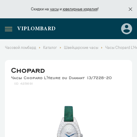
Скидки на
часы
и
ювелирные изделия
!
VIPLOMBARD
Скидки на
часы
и
ювелирные изделия
!
Часовой ломбард
Каталог
Швейцарские часы
Часы Chopard L'H
Chopard
Часы Chopard L'Heure du Diamant 13/7228-20
42569