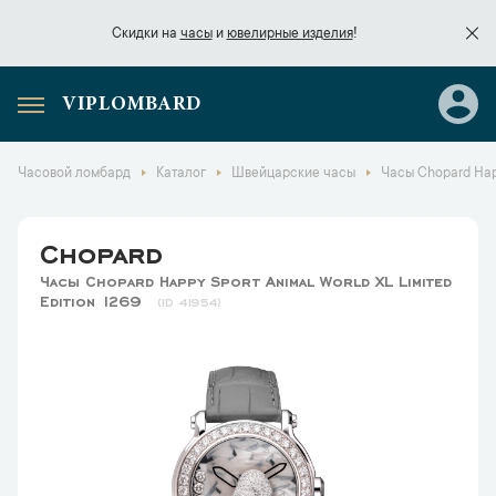
Скидки на
часы
и
ювелирные изделия
!
VIPLOMBARD
Скидки на
часы
и
ювелирные изделия
!
Часовой ломбард
Каталог
Швейцарские часы
Часы Chopard Happ
Chopard
Часы Chopard Happy Sport Animal World XL Limited
Edition 1269
41954