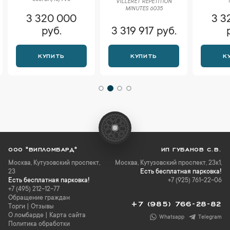
VILLERET RÉPÉTITION
MINUTES 6035
3 320 000
3 3
руб.
3 319 917 руб.
КУПИТЬ
КУПИТЬ
К
ООО "ВИПЛОМБАРД"
ИП ГУБАНОВ С.В.
Москва
,
Кутузовский проспект,
Москва, Кутузовский проспект, 23к1,
23
Есть бесплатная парковка!
Есть бесплатная парковка!
+7 (925) 761-22-06
+7 (495) 212-12-77
Обращение граждан
+7 (985) 766-28-82
Торги
|
Отзывы
О ломбарде
|
Карта сайта
Whatsapp
Telegram
Политика обработки