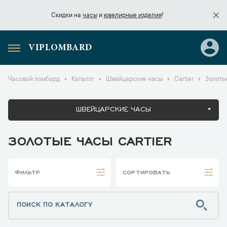
Скидки на
часы
и
ювелирные изделия
!
VIPLOMBARD
Скидки на
часы
и
ювелирные изделия
!
Часовой ломбард
Каталог
Швейцарские часы
Cartier
Золотые
ШВЕЙЦАРСКИЕ ЧАСЫ
ЗОЛОТЫЕ ЧАСЫ CARTIER
ФИЛЬТР
СОРТИРОВАТЬ