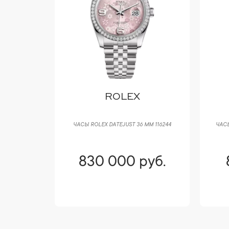
ROLEX
UE 3 DAYS
ЧАСЫ ROLEX DATEJUST 36 ММ 116244
ЧАСЫ
M00674
уб.
830 000 руб.