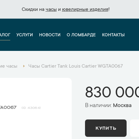
Скидки на
Скидки на
часы
часы
и
и
ювелирные изделия
ювелирные изделия
!
!
АЛОГ
УСЛУГИ
НОВОСТИ
О ЛОМБАРДЕ
КОНТАКТЫ
ие часы
Часы Cartier Tank Louis Cartier WGTA0067
830 000
В наличии:
Москва
GTA0067
43064
КУПИТЬ