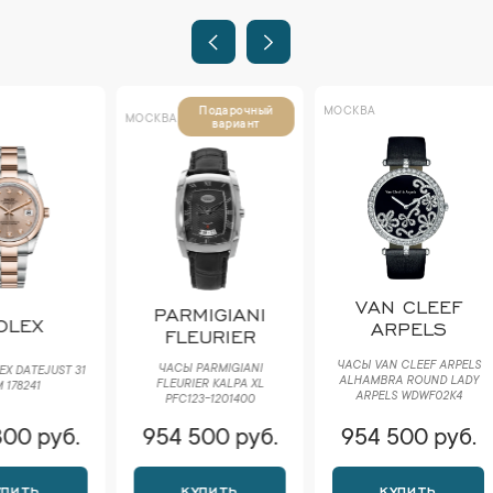
МОСКВА
МОСКВА
Подарочный
МОСКВА
вариант
VAN CLEEF
PARMIGIANI
DE
ARPELS
FLEURIER
ЧАСЫ DE
ЧАСЫ VAN CLEEF ARPELS
ЧАСЫ PARMIGIANI
GOLDEN
ALHAMBRA ROUND LADY
FLEURIER KALPA XL
GA
ARPELS WDWF02K4
PFC123-1201400
954 500 руб.
954 500 руб.
954 
КУПИТЬ
КУПИТЬ
К