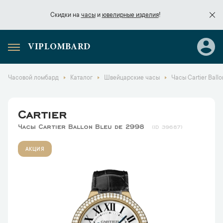
Скидки на
часы
и
ювелирные изделия
!
VIPLOMBARD
Скидки на
часы
и
ювелирные изделия
!
Часовой ломбард
Каталог
Швейцарские часы
Часы Cartier Ball
Cartier
Часы Cartier Ballon Bleu de 2998
39687
АКЦИЯ