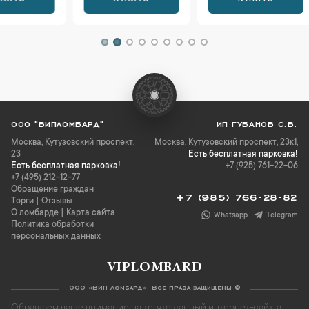
ООО "ВИПЛОМБАРД"
ИП ГУБАНОВ С.В.
Москва
,
Кутузовский проспект,
Москва, Кутузовский проспект, 23к1,
23
Есть бесплатная парковка!
Есть бесплатная парковка!
+7 (925) 761-22-06
+7 (495) 212-12-77
Обращение граждан
+7 (985) 766-28-82
Торги
|
Отзывы
О ломбарде
|
Карта сайта
Whatsapp
Telegram
Политика обработки
персональных данных
VIPLOMBARD
ООО «ВИП Ломбард». Все права защищены ©
Обращаем ваше внимание на то, что данный интернет-сайт, а