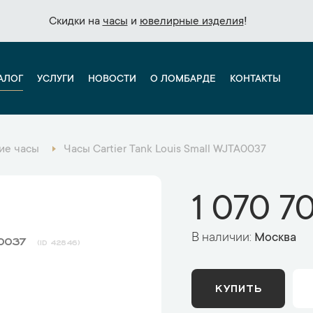
Скидки на
Скидки на
часы
часы
и
и
ювелирные изделия
ювелирные изделия
!
!
АЛОГ
УСЛУГИ
НОВОСТИ
О ЛОМБАРДЕ
КОНТАКТЫ
ие часы
Часы Cartier Tank Louis Small WJTA0037
1 070 7
В наличии:
Москва
A0037
42846
КУПИТЬ