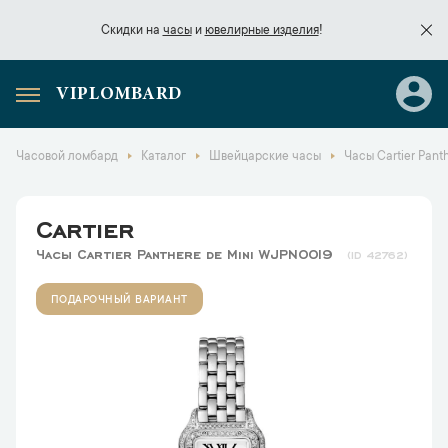
Скидки на
часы
и
ювелирные изделия
!
VIPLOMBARD
Скидки на
часы
и
ювелирные изделия
!
Часовой ломбард
Каталог
Швейцарские часы
Часы Cartier Pant
Cartier
Часы Cartier Panthere de Mini WJPN0019
42762
ПОДАРОЧНЫЙ ВАРИАНТ