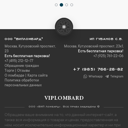
ООО "ВИПЛОМБАРД"
ИП ГУБАНОВ С.В.
Москва
,
Кутузовский проспект,
Москва, Кутузовский проспект, 23к1,
23
Есть бесплатная парковка!
Есть бесплатная парковка!
+7 (925) 761-22-06
+7 (495) 212-12-77
Обращение граждан
+7 (985) 766-28-82
Торги
|
Отзывы
О ломбарде
|
Карта сайта
Whatsapp
Telegram
Политика обработки
персональных данных
VIPLOMBARD
ООО «ВИП Ломбард». Все права защищены ©
Обращаем ваше внимание на то, что данный интернет-сайт, а
также вся информация о товарах и ценах, предоставленная на
нём, носит исключительно информационный характер и ни при